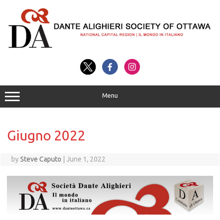
Skip
to
content
Menu
Giugno 2022
by
Steve Caputo
|
June 1, 2022