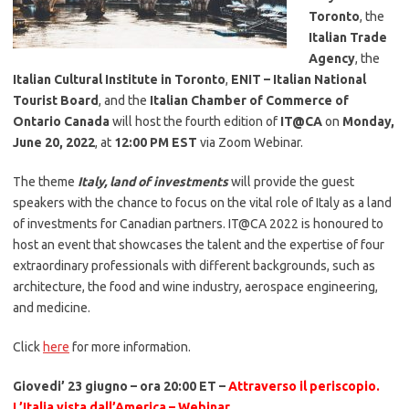
Toronto
, the
Italian Trade
Agency
, the
Italian Cultural Institute in Toronto
,
ENIT – Italian National
Tourist Board
, and the
Italian Chamber of Commerce of
Ontario Canada
will host the fourth edition of
IT@CA
on
Monday,
June 20, 2022
, at
12:00 PM EST
via Zoom Webinar.
The theme
Italy, land of investments
will provide the guest
speakers with the chance to focus on the vital role of Italy as a land
of investments for Canadian partners. IT@CA 2022 is honoured to
host an event that showcases the talent and the expertise of four
extraordinary professionals with different backgrounds, such as
architecture, the food and wine industry, aerospace engineering,
and medicine.
Click
here
for more information.
Giovedi’ 23 giugno – ora 20:00 ET –
Attraverso il periscopio.
L’Italia vista dall’America – Webinar